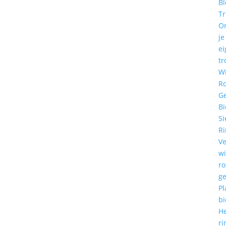
Bl
T
O
je
ei
tr
W
R
G
Bi
Si
R
Ve
w
r
g
Pl
bi
He
ri