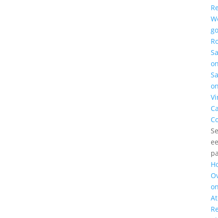
Re
W
g
Ro
S
o
S
o
Vi
C
Co
Se
e
p
H
O
o
At
Re