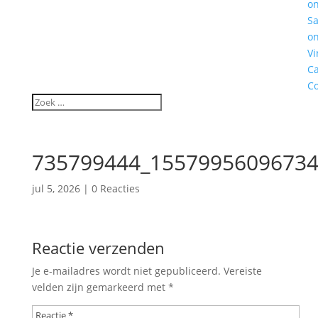
o
S
o
Vi
C
Co
735799444_15579956096734
jul 5, 2026
|
0 Reacties
Reactie verzenden
Je e-mailadres wordt niet gepubliceerd.
Vereiste
velden zijn gemarkeerd met
*