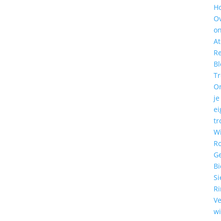
H
O
o
At
Re
Bl
T
O
je
ei
tr
W
R
G
Bi
Si
R
Ve
w