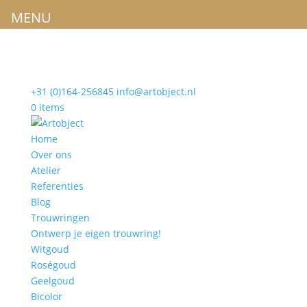
MENU
+31 (0)164-256845
info@artobject.nl
0 items
Home
Over ons
Atelier
Referenties
Blog
Trouwringen
Ontwerp je eigen trouwring!
Witgoud
Roségoud
Geelgoud
Bicolor