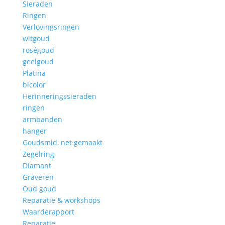
Sieraden
Ringen
Verlovingsringen
witgoud
roségoud
geelgoud
Platina
bicolor
Herinneringssieraden
ringen
armbanden
hanger
Goudsmid, net gemaakt
Zegelring
Diamant
Graveren
Oud goud
Reparatie & workshops
Waarderapport
Reparatie