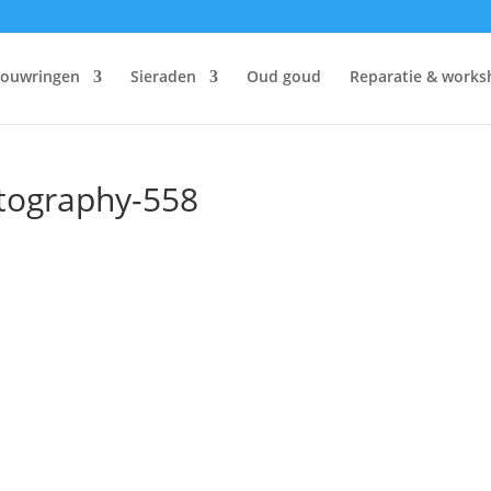
rouwringen
Sieraden
Oud goud
Reparatie & works
tography-558