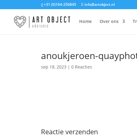
+31 (0)164-256845
info@artobject.nl
Home
Over ons
T
anoukjeroen-quaypho
sep 18, 2023
|
0 Reacties
Reactie verzenden