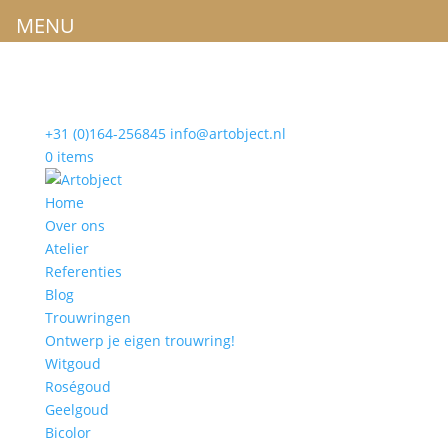
MENU
+31 (0)164-256845
info@artobject.nl
0 items
Home
Over ons
Atelier
Referenties
Blog
Trouwringen
Ontwerp je eigen trouwring!
Witgoud
Roségoud
Geelgoud
Bicolor