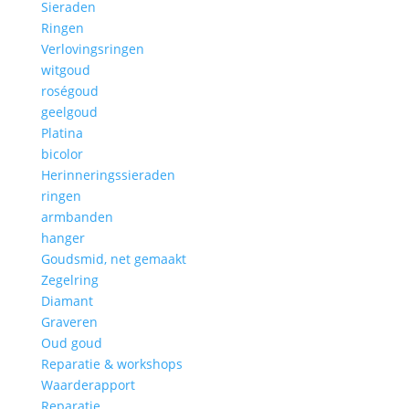
Sieraden
Ringen
Verlovingsringen
witgoud
roségoud
geelgoud
Platina
bicolor
Herinneringssieraden
ringen
armbanden
hanger
Goudsmid, net gemaakt
Zegelring
Diamant
Graveren
Oud goud
Reparatie & workshops
Waarderapport
Reparatie