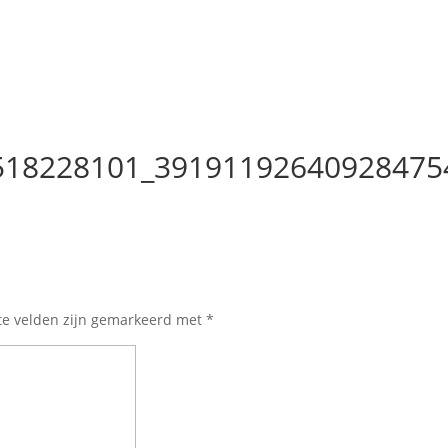
518228101_39191192640928475
te velden zijn gemarkeerd met
*