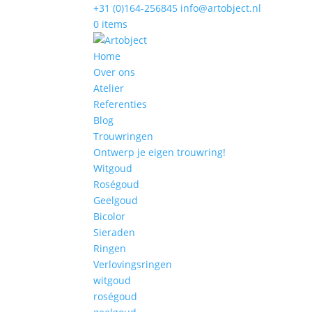
+31 (0)164-256845
info@artobject.nl
0 items
Home
Over ons
Atelier
Referenties
Blog
Trouwringen
Ontwerp je eigen trouwring!
Witgoud
Roségoud
Geelgoud
Bicolor
Sieraden
Ringen
Verlovingsringen
witgoud
roségoud