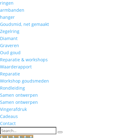
ringen
armbanden
hanger
Goudsmid, net gemaakt
Zegelring
Diamant
Graveren
Oud goud
Reparatie & workshops
Waarderapport
Reparatie
Workshop goudsmeden
Rondleiding
Samen ontwerpen
Samen ontwerpen
Vingerafdruk
Cadeaus
Contact
Search
Call Now Button