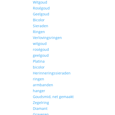
Witgoud
Roségoud
Geelgoud
Bicolor
Sieraden
Ringen
Verlovingsringen
witgoud
roségoud
geelgoud
Platina
bicolor
Herinneringssieraden
ringen
armbanden
hanger
Goudsmid, net gemaakt
Zegelring
Diamant
Graveren