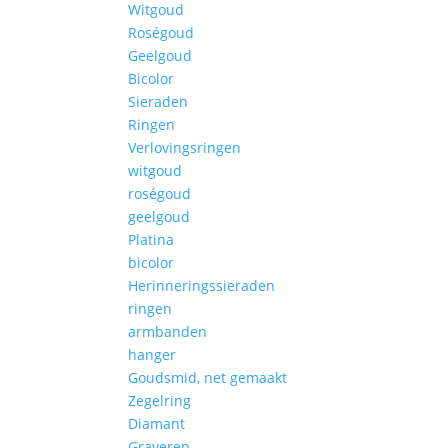
Witgoud
Roségoud
Geelgoud
Bicolor
Sieraden
Ringen
Verlovingsringen
witgoud
roségoud
geelgoud
Platina
bicolor
Herinneringssieraden
ringen
armbanden
hanger
Goudsmid, net gemaakt
Zegelring
Diamant
Graveren