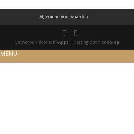
Algemene voorwaarden
Ontworpen door:
@Pi-Apps
| Hosting door:
Code-Up
MENU
HOME
OVER ONS
ATELIER
REFERENTIES
BLOG
TROUWRINGEN
ONTWERP JE EIGEN TROUWRING!
WITGOUD
ROSÉGOUD
GEELGOUD