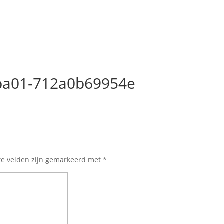
ba01-712a0b69954e
te velden zijn gemarkeerd met
*