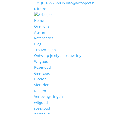
+31 (0)164-256845
info@artobject.nl
0 items
Home
Over ons
Atelier
Referenties
Blog
Trouwringen
Ontwerp je eigen trouwring!
Witgoud
Roségoud
Geelgoud
Bicolor
Sieraden
Ringen
Verlovingsringen
witgoud
roségoud