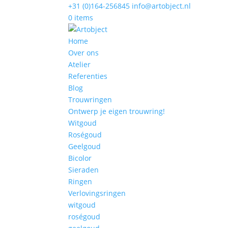
+31 (0)164-256845
info@artobject.nl
0 items
Home
Over ons
Atelier
Referenties
Blog
Trouwringen
Ontwerp je eigen trouwring!
Witgoud
Roségoud
Geelgoud
Bicolor
Sieraden
Ringen
Verlovingsringen
witgoud
roségoud