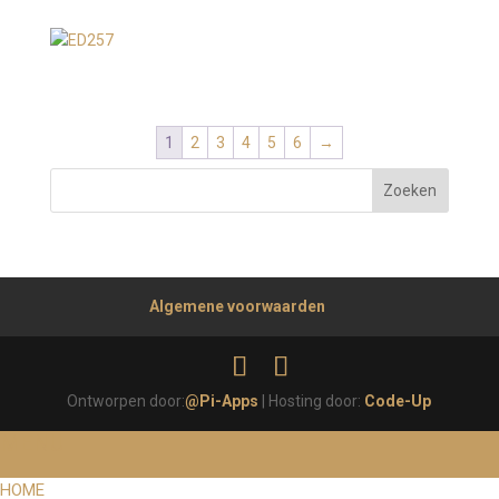
1
2
3
4
5
6
→
Algemene voorwaarden
Ontworpen door:
@Pi-Apps
| Hosting door:
Code-Up
MENU
HOME