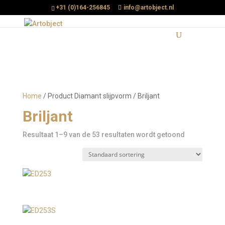
+31 (0)164-256845
info@artobject.nl
Home
/ Product Diamant slijpvorm / Briljant
Briljant
Resultaat 1–9 van de 53 resultaten wordt getoond