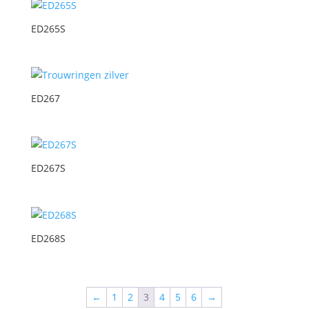
ED265S
ED267
ED267S
ED268S
←
1
2
3
4
5
6
→