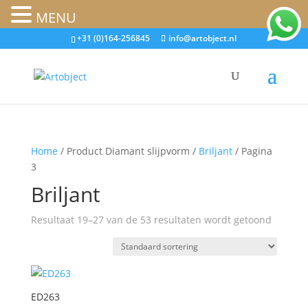
MENU
+31 (0)164-256845
info@artobject.nl
Home
/ Product Diamant slijpvorm /
Briljant
/ Pagina
3
Briljant
Resultaat 19–27 van de 53 resultaten wordt getoond
ED263