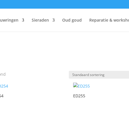
ouwringen
Sieraden
Oud goud
Reparatie & worksh
ond
54
ED255