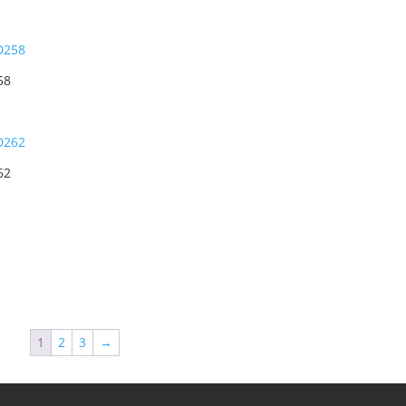
58
62
1
2
3
→