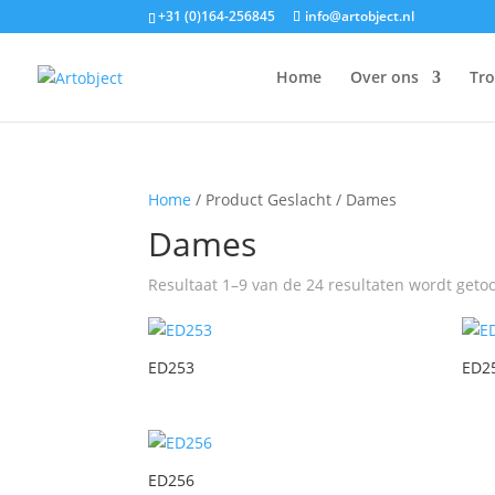
+31 (0)164-256845
info@artobject.nl
Home
Over ons
Tr
Home
/ Product Geslacht / Dames
Dames
Resultaat 1–9 van de 24 resultaten wordt geto
ED253
ED2
ED256