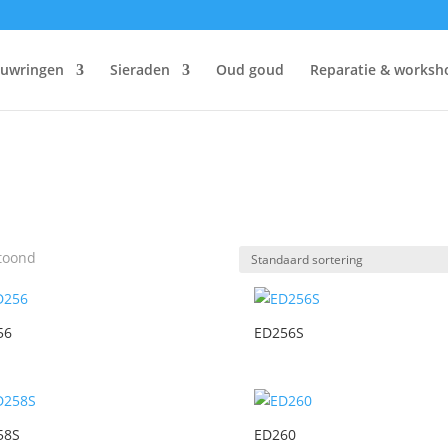
ouwringen
Sieraden
Oud goud
Reparatie & worksh
etoond
56
ED256S
58S
ED260