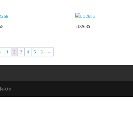
68
ED268S
←
1
2
3
4
5
6
→
de-Up