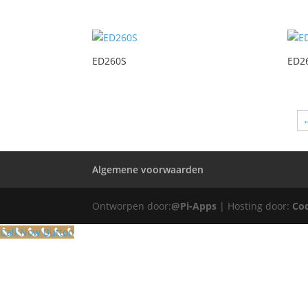
ED260S
ED2
Algemene voorwaarden
Ontworpen door:
@Pi-Apps
| Hosting door:
Co
Call Now Button