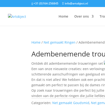
+31 (0)164-256845
info@artobject.nl
Home
Over ons
Tr
Home
/
Net gemaakt Ringen
/ Adembenemende
Adembenemende trou
Ontdek dit adembenemende trouwringen set
Een van onze nieuwste creaties: een verloving
schitterende aanschuifringen van geelgoud en
En dat is niet alles! We hebben ook een prach
gemaakt om perfect te passen bij de dames r
Op zoek naar trouwringen die perfect bij jullie
vinden van de perfecte ringen die jullie liefd
Categorieën:
Net gemaakt Goudsmid
,
Net gem