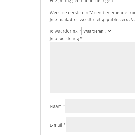
Er zijn nog geen beoordelingen.
Wees de eerste om “Adembenemende trou
Je e-mailadres wordt niet gepubliceerd.
V
Je waardering
*
Je beoordeling
*
Naam
*
E-mail
*