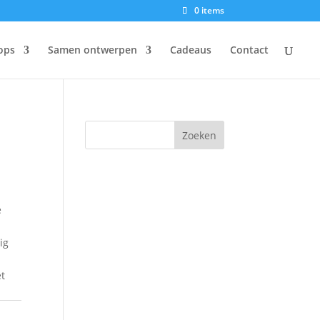
0 items
ops
Samen ontwerpen
Cadeaus
Contact
e
ig
et