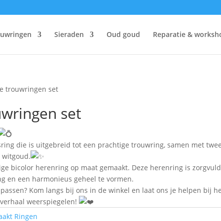
ouwringen
Sieraden
Oud goud
Reparatie & worksh
 trouwringen set
wringen set
sring die is uitgebreid tot een prachtige trouwring, samen met twe
 witgoud.
tige bicolor herenring op maat gemaakt. Deze herenring is zorgvuld
ing en een harmonieus geheel te vormen.
 passen? Kom langs bij ons in de winkel en laat ons je helpen bij h
esverhaal weerspiegelen!
aakt Ringen