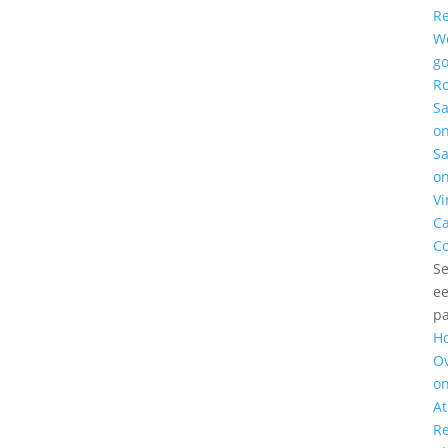
Re
W
g
Ro
S
o
S
o
Vi
C
Co
Se
e
p
H
O
o
At
Re