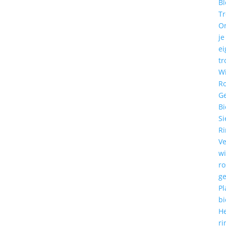
Bl
T
O
je
ei
tr
W
R
G
Bi
Si
R
Ve
w
r
g
Pl
bi
He
ri