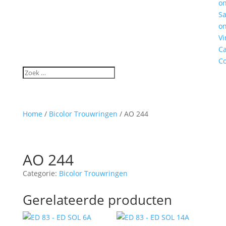
o
S
o
Vi
C
Co
Home
/
Bicolor Trouwringen
/ AO 244
AO 244
Categorie:
Bicolor Trouwringen
Gerelateerde producten