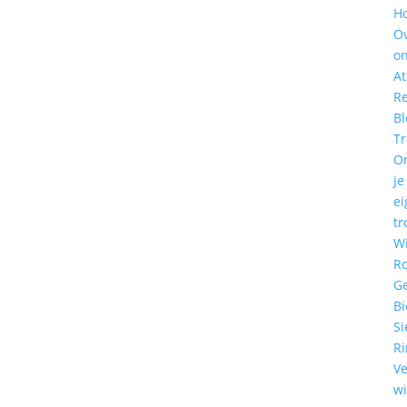
H
O
o
At
Re
Bl
T
O
je
ei
tr
W
R
G
Bi
Si
R
Ve
w