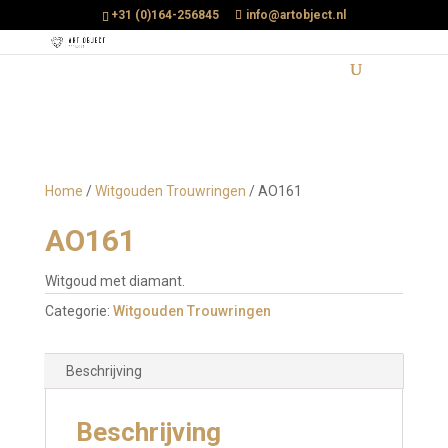
+31 (0)164-256845
info@artobject.nl
Home
/
Witgouden Trouwringen
/ AO161
AO161
Witgoud met diamant.
Categorie:
Witgouden Trouwringen
Beschrijving
Beschrijving