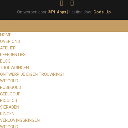
Ontworpen door:
@Pi-Apps
| Hosting door:
Code-Up
MENU
HOME
OVER ONS
ATELIER
REFERENTIES
BLOG
TROUWRINGEN
ONTWERP JE EIGEN TROUWRING!
WITGOUD
ROSÉGOUD
GEELGOUD
BICOLOR
SIERADEN
RINGEN
VERLOVINGSRINGEN
WITGOUD