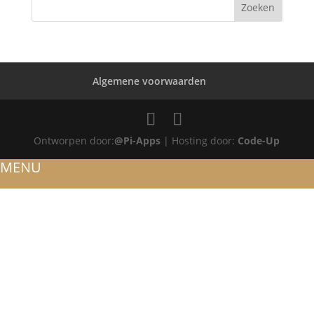
Algemene voorwaarden
Ontworpen door:
@Pi-Apps
| Hosting door:
Code-Up
MENU
HOME
OVER ONS
ATELIER
REFERENTIES
BLOG
TROUWRINGEN
ONTWERP JE EIGEN TROUWRING!
WITGOUD