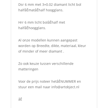
Dsr 6 mm met 3×0.02 diamant licht bol
halfåÊmatåÊhalf hoogglans.
Hrr 6 mm licht bolåÊhalf met
halfåÊhoogglans.
Al onze modellen kunnen aangepast
worden op Breedte, dikte, materiaal, kleur
of minder of meer diamant .
Zo ook keuze tussen verschillende
matteringen
Voor de prijs noteer hetåÊNUMMER en
stuur een mail naar info@
artobject.nl
åÊ