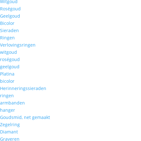
Witgoud
Roségoud
Geelgoud
Bicolor
Sieraden
Ringen
Verlovingsringen
witgoud
roségoud
geelgoud
Platina
bicolor
Herinneringssieraden
ringen
armbanden
hanger
Goudsmid, net gemaakt
Zegelring
Diamant
Graveren