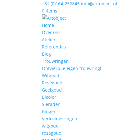
+31 (0)164-256845
info@artobject.nl
0 items
Home
Over ons
Atelier
Referenties
Blog
Trouwringen
Ontwerp je eigen trouwring!
Witgoud
Roségoud
Geelgoud
Bicolor
Sieraden
Ringen
Verlovingsringen
witgoud
roségoud