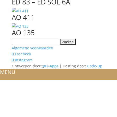
ED 83 – ED SOL 6A
AO 411
AO 135
Zoeken
naar:
Algemene voorwaarden
Facebook
Instagram
Ontworpen door:
@Pi-Apps
| Hosting door:
Code-Up
MENU
HOME
OVER ONS
ATELIER
REFERENTIES
BLOG
TROUWRINGEN