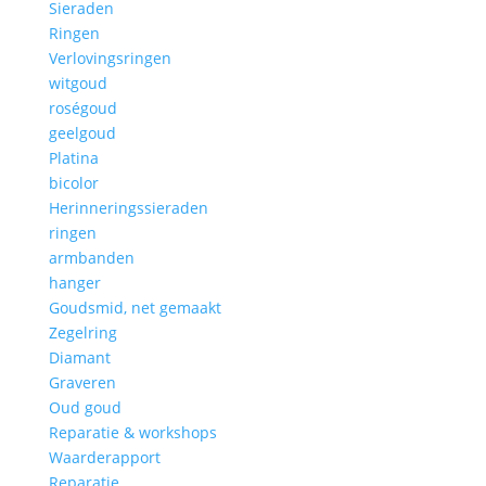
Sieraden
Ringen
Verlovingsringen
witgoud
roségoud
geelgoud
Platina
bicolor
Herinneringssieraden
ringen
armbanden
hanger
Goudsmid, net gemaakt
Zegelring
Diamant
Graveren
Oud goud
Reparatie & workshops
Waarderapport
Reparatie