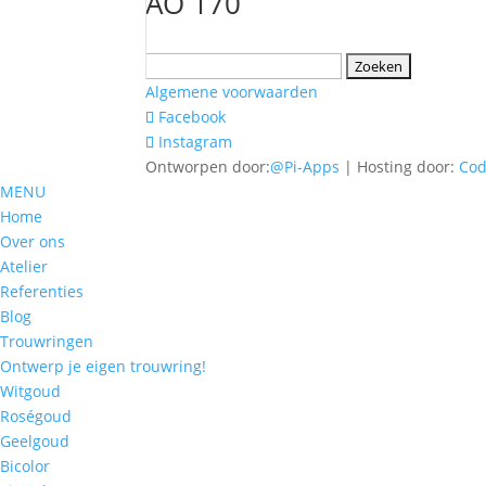
AO 170
Zoeken
naar:
Algemene voorwaarden
Facebook
Instagram
Ontworpen door:
@Pi-Apps
| Hosting door:
Co
MENU
Home
Over ons
Atelier
Referenties
Blog
Trouwringen
Ontwerp je eigen trouwring!
Witgoud
Roségoud
Geelgoud
Bicolor