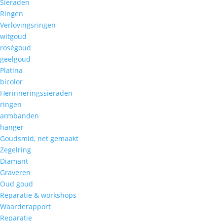
Sieraden
Ringen
Verlovingsringen
witgoud
roségoud
geelgoud
Platina
bicolor
Herinneringssieraden
ringen
armbanden
hanger
Goudsmid, net gemaakt
Zegelring
Diamant
Graveren
Oud goud
Reparatie & workshops
Waarderapport
Reparatie