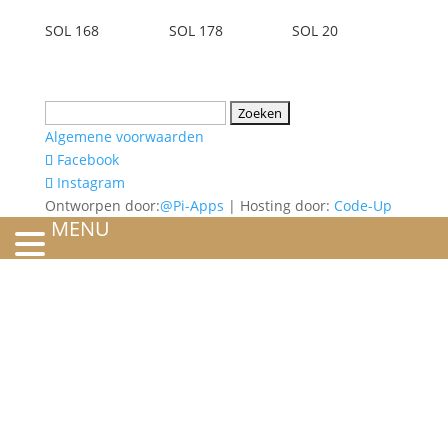
SOL 168
SOL 178
SOL 20
Zoeken
naar:
Algemene voorwaarden
Facebook
Instagram
Ontworpen door:
@Pi-Apps
| Hosting door:
Code-Up
MENU
HOME
OVER ONS
ATELIER
REFERENTIES
BLOG
TROUWRINGEN
ONTWERP JE EIGEN TROUWRING!
WITGOUD