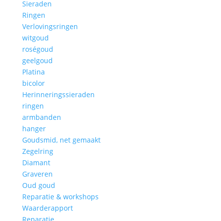
Sieraden
Ringen
Verlovingsringen
witgoud
roségoud
geelgoud
Platina
bicolor
Herinneringssieraden
ringen
armbanden
hanger
Goudsmid, net gemaakt
Zegelring
Diamant
Graveren
Oud goud
Reparatie & workshops
Waarderapport
Reparatie