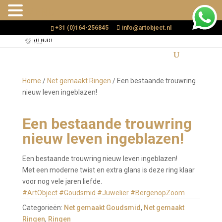
MENU
+31 (0)164-256845
info@artobject.nl
Home
/
Net gemaakt Ringen
/ Een bestaande trouwring
nieuw leven ingeblazen!
Een bestaande trouwring
nieuw leven ingeblazen!
Een bestaande trouwring nieuw leven ingeblazen!
Met een moderne twist en extra glans is deze ring klaar
voor nog vele jaren liefde.
#ArtObject
#Goudsmid
#Juwelier
#BergenopZoom
Categorieën:
Net gemaakt Goudsmid
,
Net gemaakt
Ringen
,
Ringen