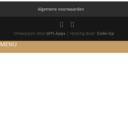
Algemene voorwaarden
Ontworpen door:
@Pi-Apps
| Hosting door:
Code-Up
MENU
HOME
OVER ONS
ATELIER
REFERENTIES
BLOG
TROUWRINGEN
ONTWERP JE EIGEN TROUWRING!
WITGOUD
ROSÉGOUD
GEELGOUD
BICOLOR