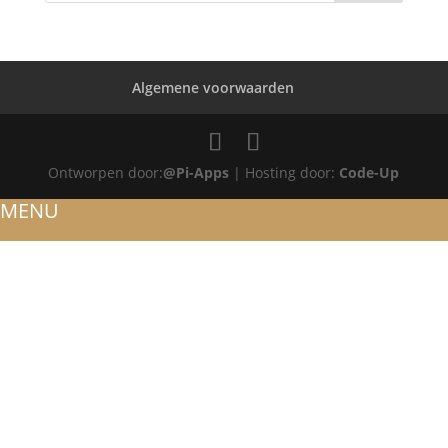
Algemene voorwaarden
Ontworpen door:
@Pi-Apps
| Hosting door:
Code-Up
MENU
HOME
OVER ONS
ATELIER
REFERENTIES
BLOG
TROUWRINGEN
ONTWERP JE EIGEN TROUWRING!
WITGOUD
ROSÉGOUD