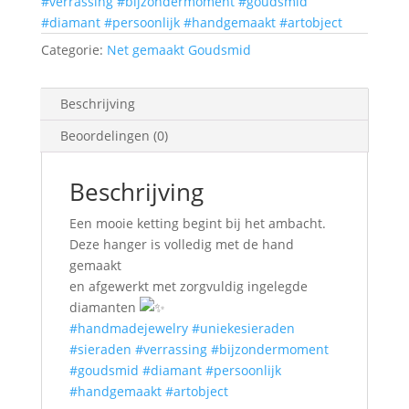
#verrassing
#bijzondermoment
#goudsmid
#diamant
#persoonlijk
#handgemaakt
#artobject
Categorie:
Net gemaakt Goudsmid
Beschrijving
Beoordelingen (0)
Beschrijving
Een mooie ketting begint bij het ambacht.
Deze hanger is volledig met de hand
gemaakt
en afgewerkt met zorgvuldig ingelegde
diamanten
#handmadejewelry
#uniekesieraden
#sieraden
#verrassing
#bijzondermoment
#goudsmid
#diamant
#persoonlijk
#handgemaakt
#artobject