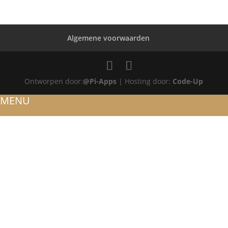
Algemene voorwaarden
Ontworpen door:
@Pi-Apps
| Hosting door:
Code-Up
MENU
HOME
OVER ONS
ATELIER
REFERENTIES
BLOG
TROUWRINGEN
ONTWERP JE EIGEN TROUWRING!
WITGOUD
ROSÉGOUD
GEELGOUD