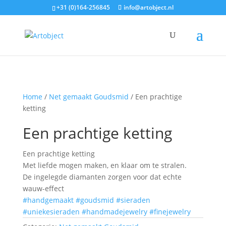
+31 (0)164-256845
info@artobject.nl
Home
/
Net gemaakt Goudsmid
/ Een prachtige
ketting
Een prachtige ketting
Een prachtige ketting
Met liefde mogen maken, en klaar om te stralen.
De ingelegde diamanten zorgen voor dat echte
wauw-effect
#handgemaakt
#goudsmid
#sieraden
#uniekesieraden
#handmadejewelry
#finejewelry