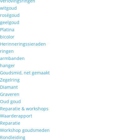
Verlovingsringen
witgoud
roségoud
geelgoud
Platina
bicolor
Herinneringssieraden
ringen
armbanden
hanger
Goudsmid, net gemaakt
Zegelring
Diamant
Graveren
Oud goud
Reparatie & workshops
Waarderapport
Reparatie
Workshop goudsmeden
Rondleiding