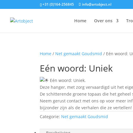
+31 (0)164-256845
info@artobject.nl
Home
Over ons
Tr
Home
/
Net gemaakt Goudsmid
/ Eén woord: U
Eén woord: Uniek
Eén woord: Uniek.
Deze hanger, met zorg vervaardigd uit het eigen
De schitterende groene topaas die het geheel s
Neem gerust contact met ons op voor meer inf
bijzonder zijn als de verhalen die ze vertellen!
Categorie:
Net gemaakt Goudsmid
Beschrijving