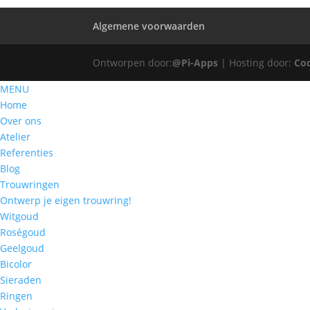
Algemene voorwaarden
Ontworpen door:
@Pi-Apps
| Hosting door:
Co
MENU
Home
Over ons
Atelier
Referenties
Blog
Trouwringen
Ontwerp je eigen trouwring!
Witgoud
Roségoud
Geelgoud
Bicolor
Sieraden
Ringen