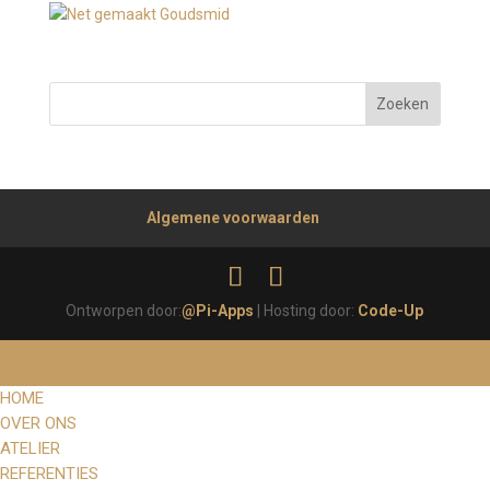
Algemene voorwaarden
Ontworpen door:
@Pi-Apps
| Hosting door:
Code-Up
MENU
HOME
OVER ONS
ATELIER
REFERENTIES