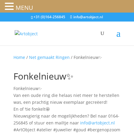
MENU
+31 (0)164-256845
info@artobject.nl
Home
/
Net gemaakt Ringen
/ Fonkelnieuw✨
Fonkelnieuw✨
Fonkelnieuw✨
Van een oude ring die helaas niet meer te herstellen
was, een prachtig nieuw exemplaar gecreëerd!
En of ‘tie fonkelt🤩
Nieuwsgierig naar de mogelijkheden? Bel naar 0164-
256845 of stuur een mailtje naar
info@artobject.nl
#ArtObject #atelier #juwelier #goud #bergenopzoom