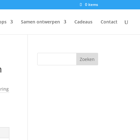
0 items
ops
Samen ontwerpen
Cadeaus
Contact
n
ring