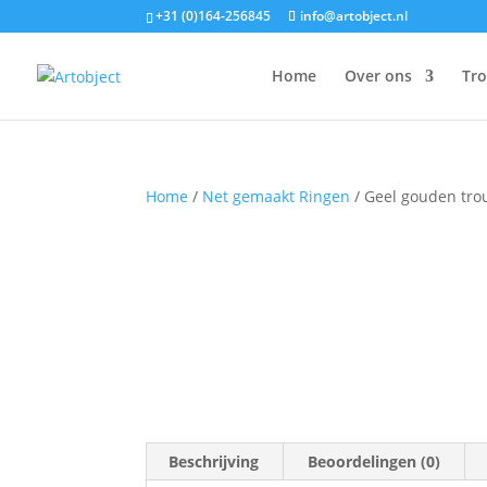
+31 (0)164-256845
info@artobject.nl
Home
Over ons
Tr
Home
/
Net gemaakt Ringen
/ Geel gouden tr
Beschrijving
Beoordelingen (0)