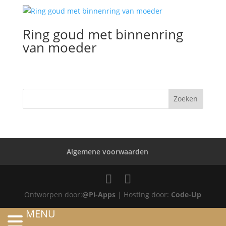
Ring goud met binnenring
van moeder
Algemene voorwaarden
Ontworpen door:
@Pi-Apps
| Hosting door:
Code-Up
MENU