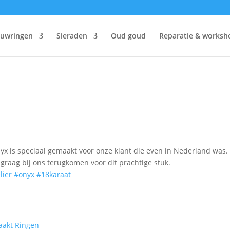
ouwringen
Sieraden
Oud goud
Reparatie & worksh
x is speciaal gemaakt voor onze klant die even in Nederland was.
raag bij ons terugkomen voor dit prachtige stuk.
lier
#onyx
#18karaat
aakt Ringen