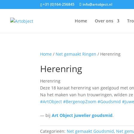
+31 (0)164-256845
info@artobject.nl
Home
Over ons
Tr
Home
/
Net gemaakt Ringen
/ Herenring
Herenring
Herenring
Deze 18 karaat herenring van geelgoud met ony
Na het maken van hun trouwringen, wilden ze g
#ArtObject
#BergenopZoom
#Goudsmid
#Juwe
— bij
Art Object juwelier goudsmid
.
Categorieën:
Net gemaakt Goudsmid
,
Net gem