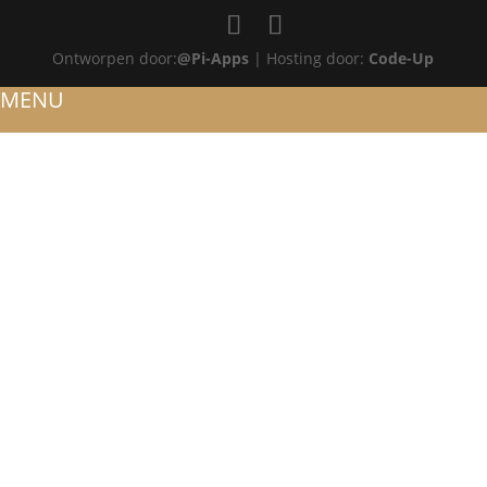
Ontworpen door:
@Pi-Apps
| Hosting door:
Code-Up
MENU
HOME
OVER ONS
ATELIER
REFERENTIES
BLOG
TROUWRINGEN
ONTWERP JE EIGEN TROUWRING!
WITGOUD
ROSÉGOUD
GEELGOUD
BICOLOR
SIERADEN
RINGEN
VERLOVINGSRINGEN