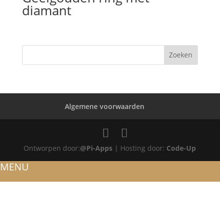
diamant
Algemene voorwaarden
Ontworpen door:
@Pi-Apps
| Hosting door:
Code-Up
MENU
HOME
OVER ONS
ATELIER