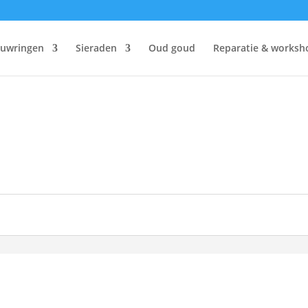
ouwringen
Sieraden
Oud goud
Reparatie & worksh