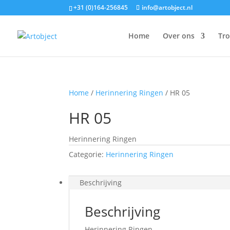
+31 (0)164-256845
info@artobject.nl
Home
Over ons
Tr
Home
/
Herinnering Ringen
/ HR 05
HR 05
Herinnering Ringen
Categorie:
Herinnering Ringen
Beschrijving
Beschrijving
Herinnering Ringen