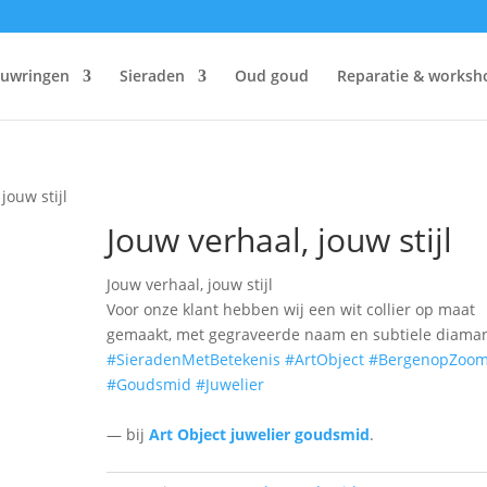
ouwringen
Sieraden
Oud goud
Reparatie & worksh
jouw stijl
Jouw verhaal, jouw stijl
Jouw verhaal, jouw stijl
Voor onze klant hebben wij een wit collier op maat
gemaakt, met gegraveerde naam en subtiele diaman
#SieradenMetBetekenis
#ArtObject
#BergenopZoo
#Goudsmid
#Juwelier
— bij
Art Object juwelier goudsmid
.