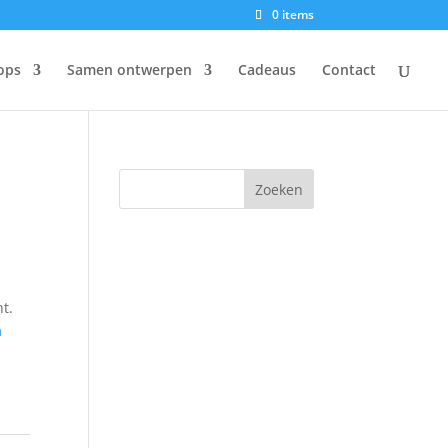
0 items
ops
Samen ontwerpen
Cadeaus
Contact
t.
m