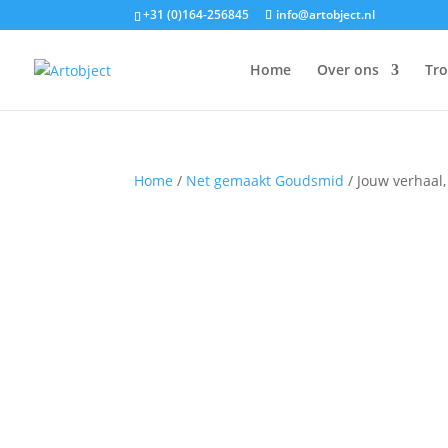
+31 (0)164-256845
info@artobject.nl
Home
Over ons
Tr
Home
/
Net gemaakt Goudsmid
/ Jouw verhaal, 