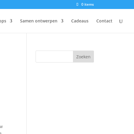
0 items
ops
Samen ontwerpen
Cadeaus
Contact
n
uw
e