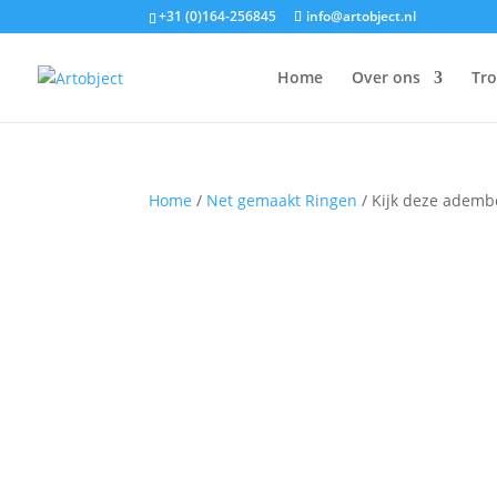
+31 (0)164-256845
info@artobject.nl
Home
Over ons
Tr
Home
/
Net gemaakt Ringen
/ Kijk deze ademb