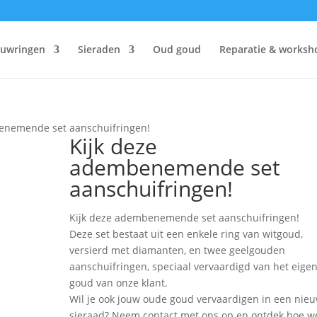
ouwringen
Sieraden
Oud goud
Reparatie & worksh
enemende set aanschuifringen!
Kijk deze
adembenemende set
aanschuifringen!
Kijk deze adembenemende set aanschuifringen!
Deze set bestaat uit een enkele ring van witgoud,
versierd met diamanten, en twee geelgouden
aanschuifringen, speciaal vervaardigd van het eige
goud van onze klant.
Wil je ook jouw oude goud vervaardigen in een nie
sieraad? Neem contact met ons op en ontdek hoe w