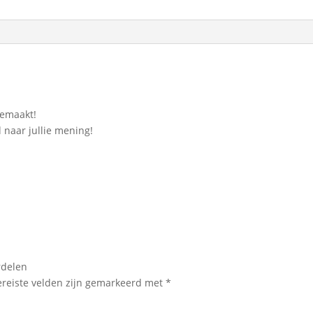
gemaakt!
 naar jullie mening!
rdelen
ereiste velden zijn gemarkeerd met
*