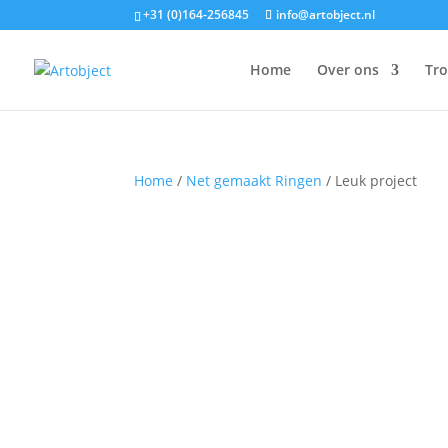
+31 (0)164-256845
info@artobject.nl
Home
Over ons
Tr
Home
/
Net gemaakt Ringen
/ Leuk project