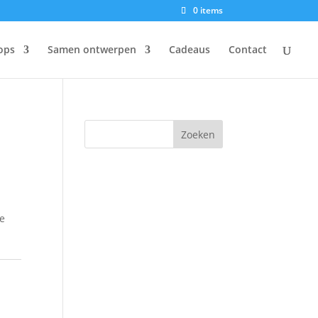
0 items
ops
Samen ontwerpen
Cadeaus
Contact
ie