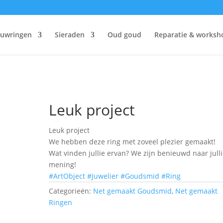
ouwringen
Sieraden
Oud goud
Reparatie & worksh
Leuk project
Leuk project
We hebben deze ring met zoveel plezier gemaakt!
Wat vinden jullie ervan? We zijn benieuwd naar jull
mening!
#ArtObject
#Juwelier
#Goudsmid
#Ring
Categorieën:
Net gemaakt Goudsmid
,
Net gemaakt
Ringen