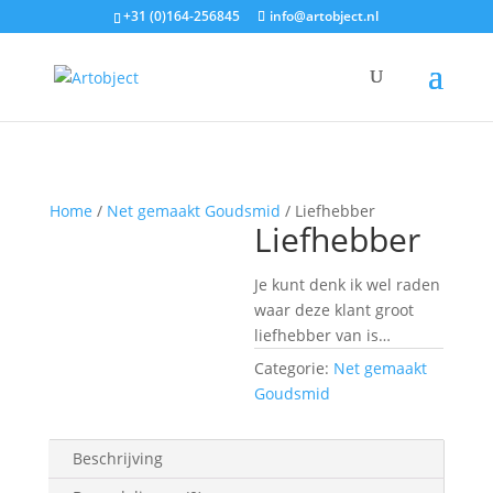
+31 (0)164-256845
info@artobject.nl
Home
/
Net gemaakt Goudsmid
/ Liefhebber
Liefhebber
Je kunt denk ik wel raden
waar deze klant groot
liefhebber van is…
Categorie:
Net gemaakt
Goudsmid
Beschrijving