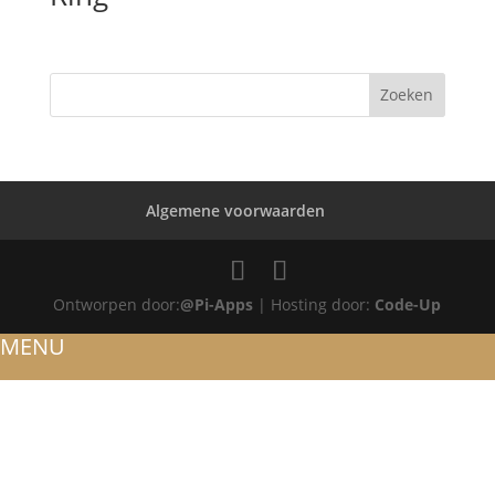
Algemene voorwaarden
Ontworpen door:
@Pi-Apps
| Hosting door:
Code-Up
MENU
HOME
OVER ONS
ATELIER
REFERENTIES
BLOG