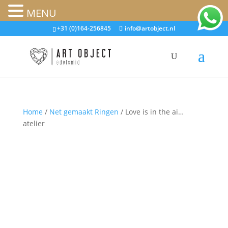
MENU
+31 (0)164-256845
info@artobject.nl
Home
/
Net gemaakt Ringen
/ Love is in the ai…
atelier