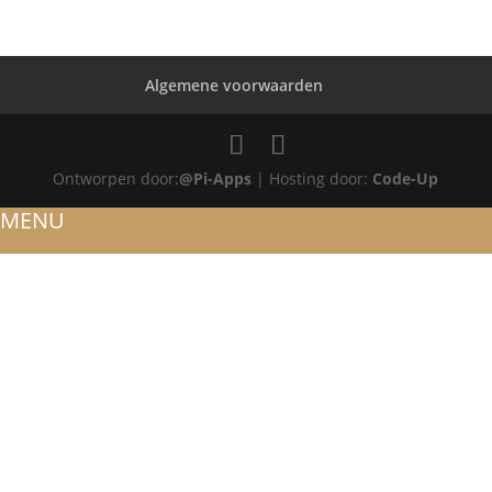
Algemene voorwaarden
Ontworpen door:
@Pi-Apps
| Hosting door:
Code-Up
MENU
HOME
OVER ONS
ATELIER
REFERENTIES
BLOG
TROUWRINGEN
ONTWERP JE EIGEN TROUWRING!
WITGOUD
ROSÉGOUD