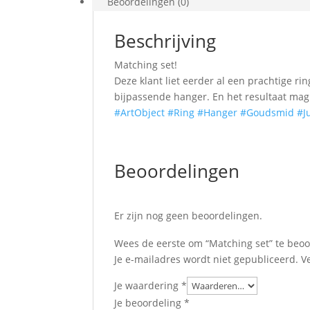
Beoordelingen (0)
Beschrijving
Matching set!
Deze klant liet eerder al een prachtige 
bijpassende hanger. En het resultaat mag 
#ArtObject
#Ring
#Hanger
#Goudsmid
#J
Beoordelingen
Er zijn nog geen beoordelingen.
Wees de eerste om “Matching set” te beo
Je e-mailadres wordt niet gepubliceerd.
V
Je waardering
*
Je beoordeling
*