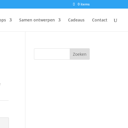
0 items
ops
Samen ontwerpen
Cadeaus
Contact
e