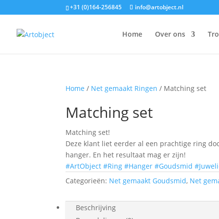
+31 (0)164-256845
info@artobject.nl
Home
Over ons
Tr
Home
/
Net gemaakt Ringen
/ Matching set
Matching set
Matching set!
Deze klant liet eerder al een prachtige ring
hanger. En het resultaat mag er zijn!
#ArtObject
#Ring
#Hanger
#Goudsmid
#Juweli
Categorieën:
Net gemaakt Goudsmid
,
Net gem
Beschrijving