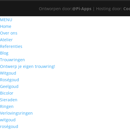
Ontworpen door:
@Pi-Apps
| Hosting door:
Co
MENU
Home
Over ons
Atelier
Referenties
Blog
Trouwringen
Ontwerp je eigen trouwring!
Witgoud
Roségoud
Geelgoud
Bicolor
Sieraden
Ringen
Verlovingsringen
witgoud
roségoud