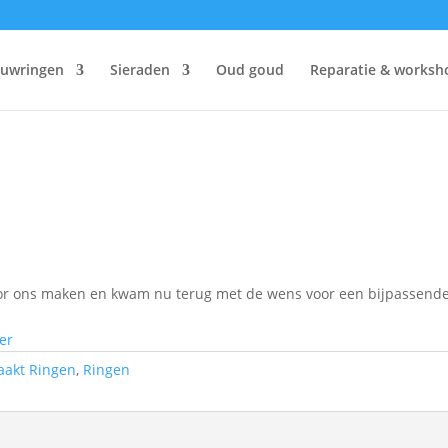
ouwringen
Sieraden
Oud goud
Reparatie & worksh
 door ons maken en kwam nu terug met de wens voor een bijpassend
er
aakt Ringen
,
Ringen