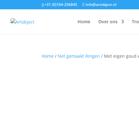
+31 (0)164-256845
info@artobject.nl
Home
Over ons
Tr
Home
/
Net gemaakt Ringen
/ Met eigen goud