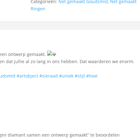
Categorieën:
Net gemaakt Goudsmid
,
Net gemaakt
Ringen
 een ontwerp gemaakt.
en dat jullie al zo lang in ons hebben. Dat waarderen we enorm.
udsmid
#artobject
#sieraad
#uniek
#stijl
#love
igen diamant samen een ontwerp gemaakt” te beoordelen