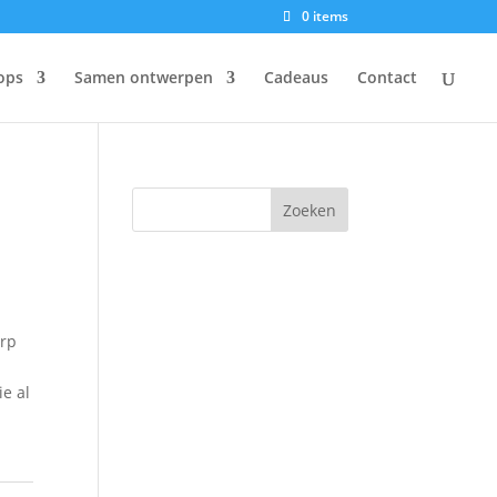
0 items
ops
Samen ontwerpen
Cadeaus
Contact
erp
ie al