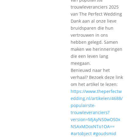
trouwleveranciers 2025
van The Perfect Wedding
Dank aan al onze lieve
bruidsparen die hun
vertrouwen in ons
hebben gelegd. Samen
maken we herinneringen
die een leven lang
meegaan.
Benieuwd naar het
verhaal? Bezoek deze link
om het artikel te lezen:
https://www.theperfectw
edding.nl/artikelen/4688/
populairste-
trouwleveranciers?
version=MjAyNS0wOS0x
NSAxMDoxNTo1OA==
#artobject
#goudsmid