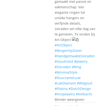
gemaakt met passie en
vakmanschap. Van
elegante ringen tot
unieke hangers en
verfijnde details,
sieraden om elke dag van
te genieten. Te vinden bij
Art-Object
#ArtObject
#BergenOpZoom
#HandgemaakteSieraden
#Goudsmid
#Jewelry
#Sieraden
#Ring
#MinimalStyle
#DuurzameLuxe
#LabDiamant
#Witgoud
#Platina
#DutchDesign
#FineJewelry
#Ambacht
Minder weergeven