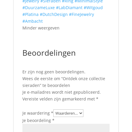
#Jewelry
#Sieraden
#Ring
#MinimalStyle
#DuurzameLuxe
#LabDiamant
#Witgoud
#Platina
#DutchDesign
#FineJewelry
#Ambacht
Minder weergeven
Beoordelingen
Er zijn nog geen beoordelingen.
Wees de eerste om “Ontdek onze collectie
sieraden” te beoordelen
Je e-mailadres wordt niet gepubliceerd.
Vereiste velden zijn gemarkeerd met
*
Je waardering
*
Je beoordeling
*