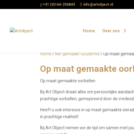
+31 (0)164-256845
info@artobject.nl
Home
Over ons
Home
/
Net gemaakt Goudsmid
/ Op maat gemaak
Op maat gemaakte oor
Op maat gemaakte oorbellen
Bij Art Object draait alles om persoonlijke aand
prachtige oorbellen, geïnspireerd door de vredesd
Heeft u ook interesse in op maat gemaakte sier
in prachtige realiteit!
Bij Art Object nemen we de tijd om samen met jou