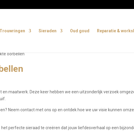
Trouwringen
Sieraden
Oud goud
Reparatie & work
te oorbellen
bellen
acht en maatwerk. Deze keer hebben we een uitzonderlijk verzoek omgeze
uif.
aden? Neem contact met ons op en ontdek hoe we uw visie kunnen omze
 het perfecte sieraad te creëren dat jouw liefdesverhaal op een bijzon