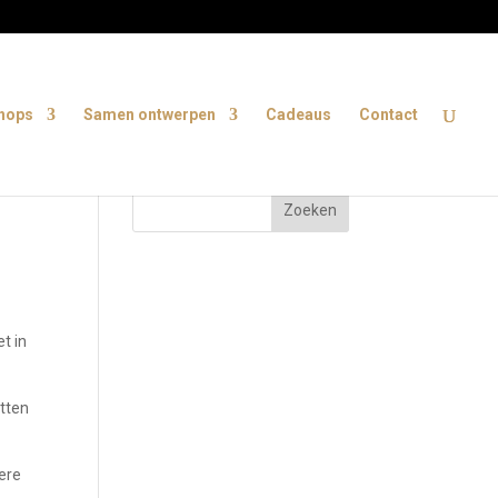
shops
Samen ontwerpen
Cadeaus
Contact
t in
tten
dere