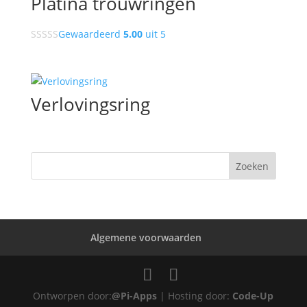
Platina trouwringen
Gewaardeerd
5.00
uit 5
Verlovingsring
Algemene voorwaarden
Ontworpen door:
@Pi-Apps
| Hosting door:
Code-Up