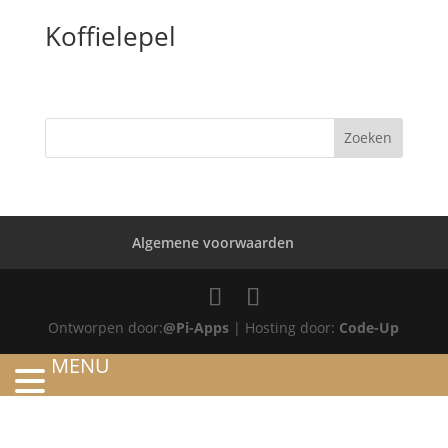
Koffielepel
Algemene voorwaarden
Ontworpen door:
@Pi-Apps
| Hosting door:
Code-Up
MENU
HOME
OVER ONS