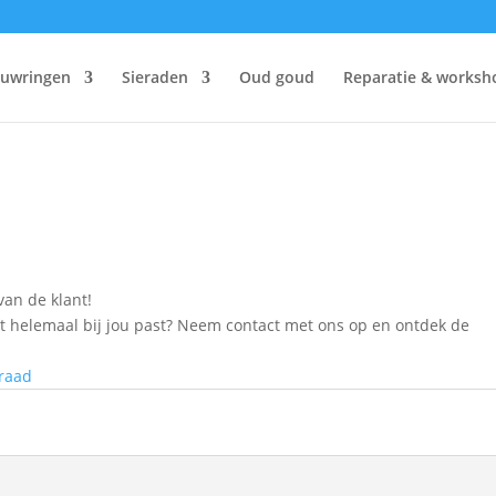
ouwringen
Sieraden
Oud goud
Reparatie & worksh
an de klant!
at helemaal bij jou past? Neem contact met ons op en ontdek de
raad