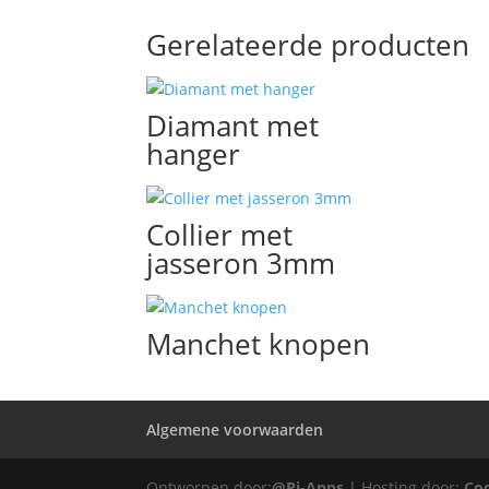
Gerelateerde producten
Diamant met
hanger
Collier met
jasseron 3mm
Manchet knopen
Algemene voorwaarden
Ontworpen door:
@Pi-Apps
| Hosting door:
Co