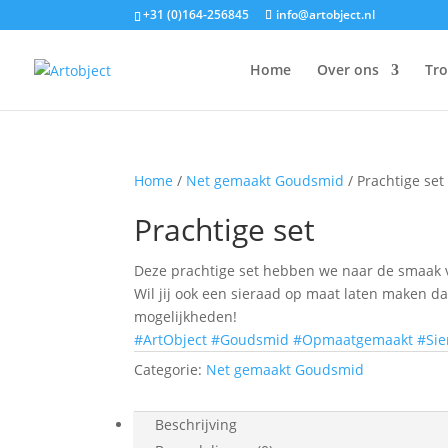
+31 (0)164-256845
info@artobject.nl
Home
Over ons
Tr
Home
/
Net gemaakt Goudsmid
/ Prachtige set
Prachtige set
Deze prachtige set hebben we naar de smaak v
Wil jij ook een sieraad op maat laten maken d
mogelijkheden!
#ArtObject
#Goudsmid
#Opmaatgemaakt
#Sie
Categorie:
Net gemaakt Goudsmid
Beschrijving