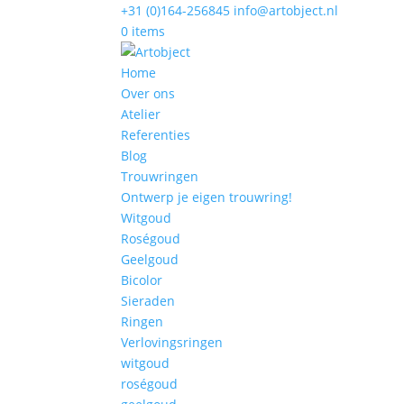
+31 (0)164-256845
info@artobject.nl
0 items
Home
Over ons
Atelier
Referenties
Blog
Trouwringen
Ontwerp je eigen trouwring!
Witgoud
Roségoud
Geelgoud
Bicolor
Sieraden
Ringen
Verlovingsringen
witgoud
roségoud